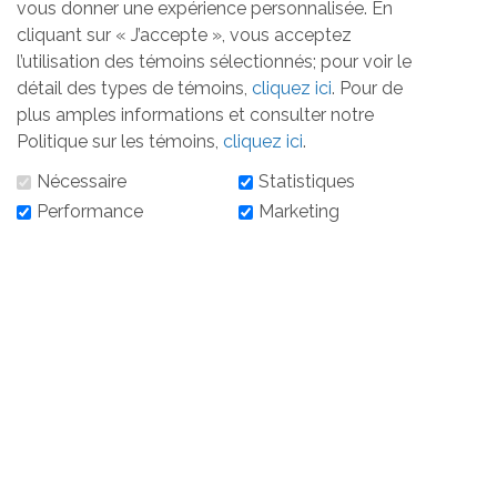
vous donner une expérience personnalisée. En
cliquant sur « J’accepte », vous acceptez
Prénom
*
l’utilisation des témoins sélectionnés; pour voir le
(Champs
détail des types de témoins,
cliquez ici
. Pour de
requis)
plus amples informations et consulter notre
Politique sur les témoins,
cliquez ici
.
Nom de famille
*
(Champs
requis)
Nécessaire
Statistiques
Performance
Marketing
Adresse courriel
*
(Champs
requis)
Je consens à recevoir les communications
électroniques de Fondation Dixville, celle-ci
incluant des nouvelles, des mises à jour, des offres
et des promotions. Il est possible de retirer mon
consentement à tout moment.
*
(Champs
requis)