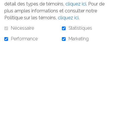
détail des types de témoins,
cliquez ici
. Pour de
plus amples informations et consulter notre
80,00 $
Politique sur les témoins,
cliquez ici
.
Nécessaire
Statistiques
Performance
Marketing
80,00 $ - Billet pour une personne pour la soirée
AJOUTER AU PANIER