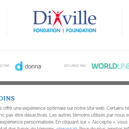
É PAR
SÉCURISÉ PAR
26
POLITIQUE DE CONFIDENTIALITÉ
PLAN DU SITE
CONSENTEMENT À L'
OINS
s offrir une expérience optimale sur notre site web. Certains 
c pas être désactivés. Les autres témoins utilisés par nous e
xpérience personnalisée. En cliquant sur « J’accepte », vou
détail des types de témoins,
cliquez ici
. Pour de plus amples in