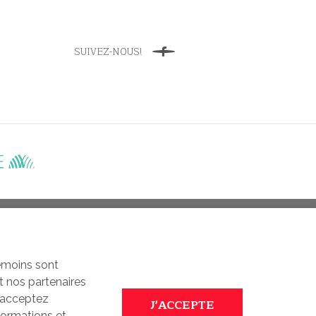
SUIVEZ-NOUS!
Facebook
UTILISATION DES COOKIES
témoins sont
t nos partenaires
s acceptez
formations et