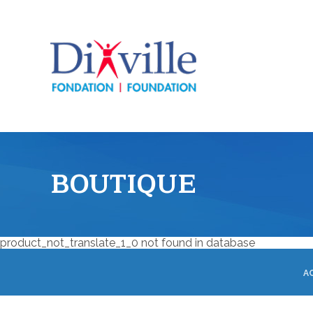
BOUTIQUE
product_not_translate_1_0 not found in database
A