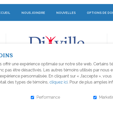
CCUEIL
NOUS JOINDRE
NOUVELLES
OPTIONS DE DO
OINS
s offrir une expérience optimale sur notre site web. Certains 
c pas être désactivés. Les autres témoins utilisés par nous e
xpérience personnalisée. En cliquant sur « J’accepte », vou
détail des types de témoins,
cliquez ici
. Pour de plus amples in
É PAR
SÉCURISÉ PAR
.
Performance
Marketi
26
POLITIQUE DE CONFIDENTIALITÉ
PLAN DU SITE
CONSENTEMENT À L'