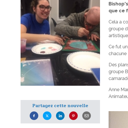
Bishop's
que ce f
Cela a co
groupe d'
artistiqu
Ce fut un 
chacune d
Des plans
groupe Be
camarades
Anne Mar
Animateu
Partagez cette nouvelle