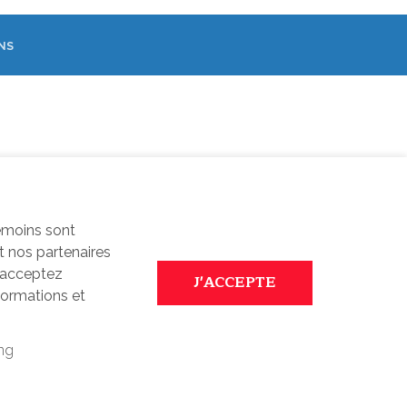
NS
SUIVEZ-NOUS!
Facebook
témoins sont
t nos partenaires
s acceptez
formations et
ng
UTILISATION DES COOKIES