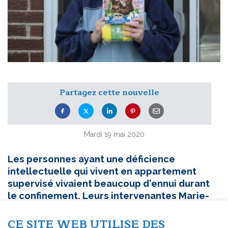
Partagez cette nouvelle
Mardi 19 mai 2020
Les personnes ayant une déficience
intellectuelle qui vivent en appartement
supervisé vivaient beaucoup d'ennui durant
le confinement. Leurs intervenantes Marie-
Christine Ashby et Isabelle Trempe ont eu
l'idée de leur fournir du matériel pour les
CE SITE WEB UTILISE DES