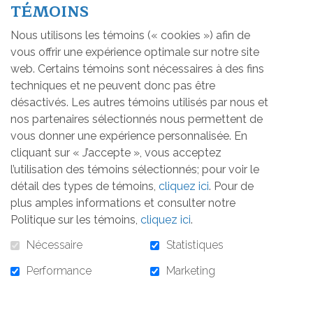
tenir occupées et leur faire plaisir. La
TÉMOINS
Fondation est fière d'avoir financé cette belle
Nous utilisons les témoins (« cookies ») afin de
initiative. Voici leur témoignage:
vous offrir une expérience optimale sur notre site
Je vous présente Mme Josée Lemelin. Mme demeure en
web. Certains témoins sont nécessaires à des fins
appartement depuis plusieurs années avec son conjoint.
techniques et ne peuvent donc pas être
Depuis les dernières années, Mme Lemelin a beaucoup
désactivés. Les autres témoins utilisés par nous et
travaillé à développer son autonomie et à cibler des
nos partenaires sélectionnés nous permettent de
activités qui lui plaisent afin d’avoir un horaire varié au
vous donner une expérience personnalisée. En
quotidien. Avec le confinement dû au Covid-19, elle a dû
cliquant sur « J’accepte », vous acceptez
mettre de côté ses beaux acquis et ses activités qu’elle
l’utilisation des témoins sélectionnés; pour voir le
affectionnait tant. Elle a même dû voir sa participation à
détail des types de témoins,
cliquez ici
. Pour de
un tournoi de quilles qu’elle attendait depuis longtemps
plus amples informations et consulter notre
annulée.
Politique sur les témoins,
cliquez ici
.
Nécessaire
Statistiques
Malgré tout, cette dernière garde le sourire et réinvente
son quotidien pour le rendre agréable. Il faut dire que
Performance
Marketing
Mme a plus d’une corde à son arc et qu’elle est très
habile pour tout ce qui touche l’artisanat.