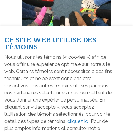
CE SITE WEB UTILISE DES
TÉMOINS
Nous utilisons les témoins (« cookies ») afin de
vous offrir une expérience optimale sur notre site
web. Certains témoins sont nécessaires à des fins
Partagez cette nouvelle
techniques et ne peuvent donc pas être
désactivés. Les autres témoins utilisés par nous et
nos partenaires sélectionnés nous permettent de
Lundi 21 mars 2022
vous donner une expérience personnalisée. En
cliquant sur « J’accepte », vous acceptez
Le 21 mars est la journée mondiale de la Trisomie
l’utilisation des témoins sélectionnés; pour voir le
21. Cette date a été choisie par les Nations-Unies
détail des types de témoins,
cliquez ici
. Pour de
pour sensibiliser la population à la réalité de ces
plus amples informations et consulter notre
personnes et valoriser leur dignité et leur valeur.